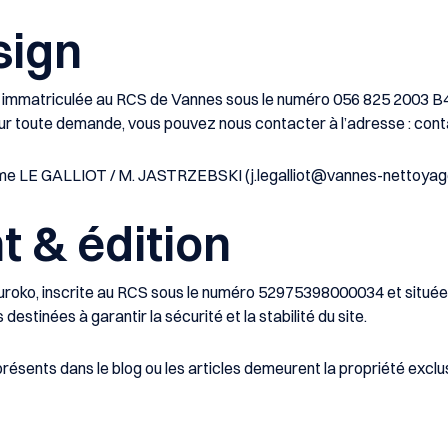
sign
, immatriculée au RCS de
Vannes
sous le numéro
056 825 2003 B4
our toute demande, vous pouvez nous contacter à l’adresse :
cont
e LE GALLIOT / M. JASTRZEBSKI
(
j.legalliot@vannes-nettoya
 & édition
uroko
, inscrite au RCS sous le numéro
52975398000034
et située
stinées à garantir la sécurité et la stabilité du site.
 présents dans le blog ou les articles demeurent la propriété exclu