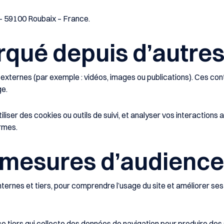
 – 59100 Roubaix – France
.
ué depuis d’autres 
 externes (par exemple : vidéos, images ou publications). Ces co
ge.
iliser des cookies ou outils de suivi, et analyser vos interaction
rmes.
t mesures d’audience
internes et tiers, pour comprendre l’usage du site et améliorer se
vice tiers qui collecte des données de navigation pour produire de