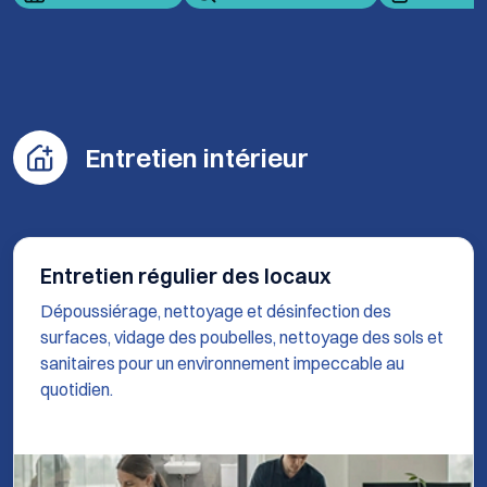
Entretien intérieur
Entretien régulier des locaux
Dépoussiérage, nettoyage et désinfection des
surfaces, vidage des poubelles, nettoyage des sols et
sanitaires pour un environnement impeccable au
quotidien.